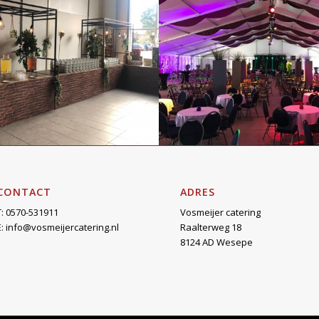
CONTACT
ADRES
T: 0570-531911
Vosmeijer catering
E:
info@vosmeijercatering.nl
Raalterweg 18
8124 AD Wesepe