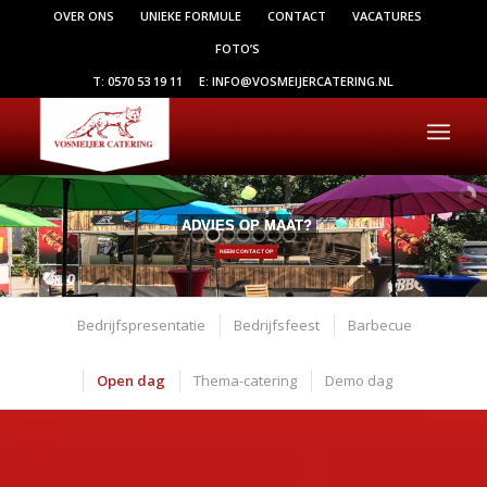
OVER ONS
UNIEKE FORMULE
CONTACT
VACATURES
FOTO’S
T: 0570 53 19 11
E: INFO@VOSMEIJERCATERING.NL
ADVIES OP MAAT?
NEEM CONTACT OP
Bedrijfspresentatie
Bedrijfsfeest
Barbecue
Open dag
Thema-catering
Demo dag