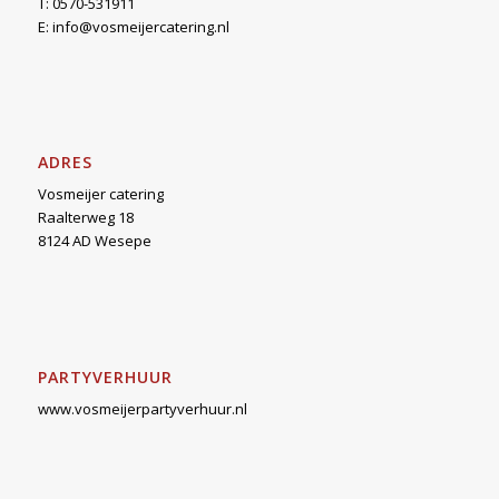
T: 0570-531911
E:
info@vosmeijercatering.nl
ADRES
Vosmeijer catering
Raalterweg 18
8124 AD Wesepe
PARTYVERHUUR
www.vosmeijerpartyverhuur.nl