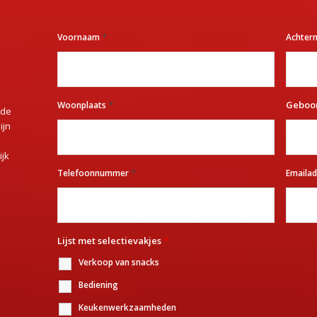
*
Voornaam
Achte
*
Geboo
Woonplaats
ede
ijn
ijk
*
Telefoonnummer
Emaila
Lijst met selectievakjes
*
Verkoop van snacks
Bediening
Keukenwerkzaamheden