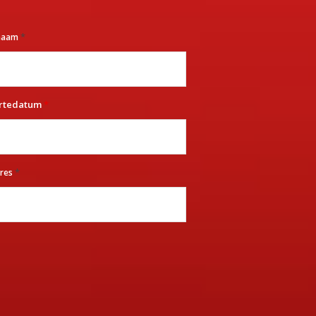
*
rnaam
rtedatum
*
*
dres