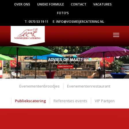
OVER ONS
UNIEKE FORMULE
CONTACT
VACATURES
FOTO’S
T: 0570 53 19 11
E: INFO@VOSMEIJERCATERING.NL
ADVIES OP MAAT?
NEEM CONTACT OP
Evenementenbroodjes
Evenementenrestaurant
Publiekscatering
Referenties events
VIP Partijen