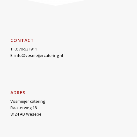
CONTACT
T: 0570-531911
E:
info@vosmeijercatering.nl
ADRES
Vosmeijer catering
Raalterweg 18
8124 AD Wesepe