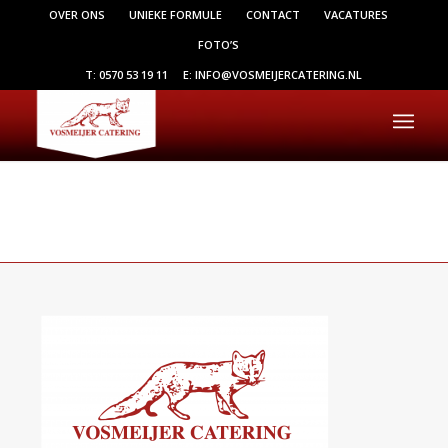
OVER ONS
UNIEKE FORMULE
CONTACT
VACATURES
FOTO’S
T: 0570 53 19 11
E: INFO@VOSMEIJERCATERING.NL