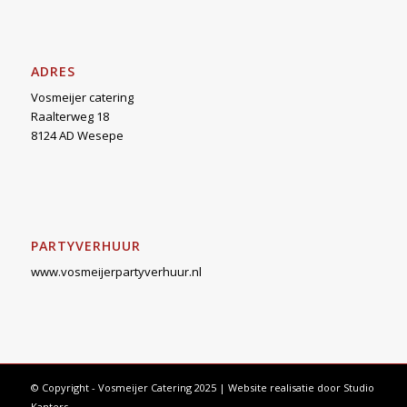
ADRES
Vosmeijer catering
Raalterweg 18
8124 AD Wesepe
PARTYVERHUUR
www.vosmeijerpartyverhuur.nl
© Copyright - Vosmeijer Catering 2025 | Website realisatie door
Studio
Kanters