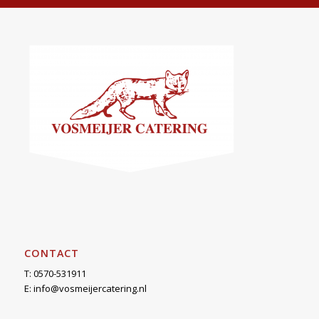
CONTACT
T: 0570-531911
E:
info@vosmeijercatering.nl