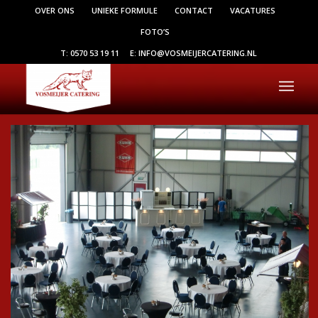
OVER ONS
UNIEKE FORMULE
CONTACT
VACATURES
FOTO’S
T: 0570 53 19 11
E: INFO@VOSMEIJERCATERING.NL