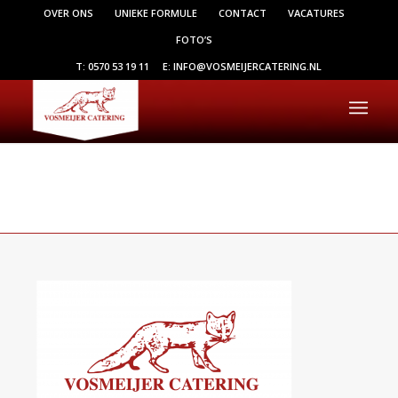
OVER ONS
UNIEKE FORMULE
CONTACT
VACATURES
FOTO’S
T: 0570 53 19 11
E: INFO@VOSMEIJERCATERING.NL