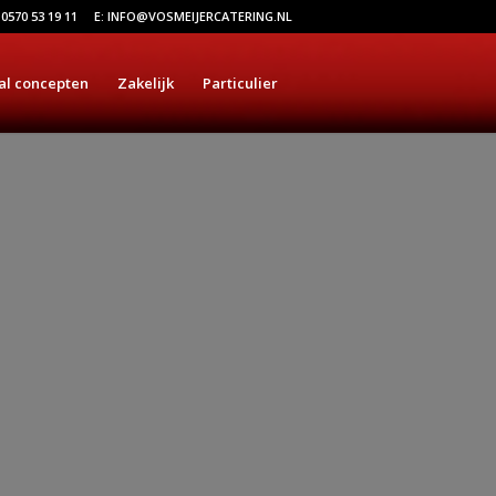
 0570 53 19 11
E: INFO@VOSMEIJERCATERING.NL
al concepten
Zakelijk
Particulier