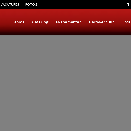
VACATURES
FOTO’S
T:
Home
Catering
Evenementen
Partyverhuur
Tota